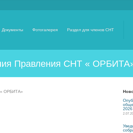
Документы
Фотогалерея
Раздел для членов СНТ
ния Правления СНТ « ОРБИТА»
 « ОРБИТА»
Нов
Опуб
обще
2026
2.07.2
Увед
собр