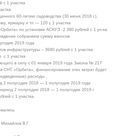
 с 1 участка
частка
нного 60-летию садоводства (30 июня 2018 г.),
му, ярмарку и тп — 120 с 1 участка
Орбита» по установке АСКУЭ -2 380 рублей с 1 уч-ка
ерждение собранием сумму взносов:
угодие 2019 года
ов инфраструктуры – 3680 рублей с 1 участка
. с 1 участка
ющего в силу с 01 января 2019 года Закона № 217
ав СНТ «Орбита», финансирование этих затрат будет
редвиденные) расходы ,
д 2 полугодие 2018 — 1 полугодие 2019 года
период 2 полугодие 2018 — 1 полугодие 2019 г
блей с 1 участка.
ержались
 Михайлов В.Г.