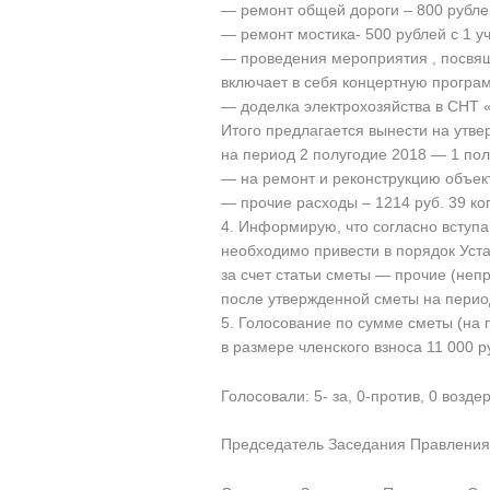
— ремонт общей дороги – 800 рублей
— ремонт мостика- 500 рублей с 1 у
— проведения мероприятия , посвяще
включает в себя концертную програм
— доделка электрохозяйства в СНТ «
Итого предлагается вынести на утв
на период 2 полугодие 2018 — 1 пол
— на ремонт и реконструкцию объект
— прочие расходы – 1214 руб. 39 коп
4. Информирую, что согласно вступа
необходимо привести в порядок Уст
за счет статьи сметы — прочие (неп
после утвержденной сметы на перио
5. Голосование по сумме сметы (на 
в размере членского взноса 11 000 ру
Голосовали: 5- за, 0-против, 0 возд
Председатель Заседания Правления