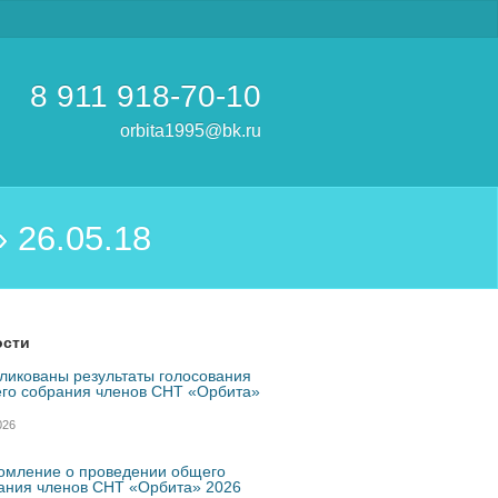
8 911
918-70-10
orbita1995@bk.ru
 26.05.18
ости
ликованы результаты голосования
го собрания членов СНТ «Орбита»
026
омление о проведении общего
ания членов СНТ «Орбита» 2026