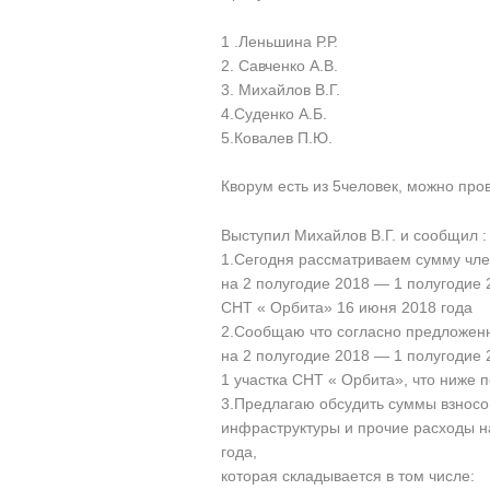
1 .Леньшина Р.Р.
2. Савченко А.В.
3. Михайлов В.Г.
4.Суденко А.Б.
5.Ковалев П.Ю.
Кворум есть из 5человек, можно пр
Выступил Михайлов В.Г. и сообщил :
1.Сегодня рассматриваем сумму чле
на 2 полугодие 2018 — 1 полугодие
СНТ « Орбита» 16 июня 2018 года
2.Сообщаю что согласно предложенн
на 2 полугодие 2018 — 1 полугодие 
1 участка СНТ « Орбита», что ниже
3.Предлагаю обсудить суммы взносо
инфраструктуры и прочие расходы н
года,
которая складывается в том числе: