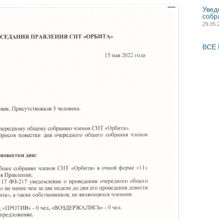
Увед
собр
29.05.
ВСЕ