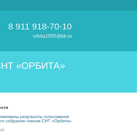
8 911
918-70-10
orbita1995@bk.ru
 СНТ «ОРБИТА»
ости
ликованы результаты голосования
го собрания членов СНТ «Орбита»
026